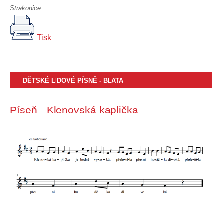
Strakonice
Tisk
DĚTSKÉ LIDOVÉ PÍSNĚ - BLATA
Píseň - Klenovská kaplička