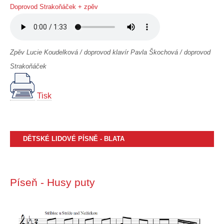
Doprovod Strakoňáček + zpěv
Zpěv Lucie Koudelková / doprovod klavír Pavla Škochová / doprovod
Strakoňáček
Tisk
DĚTSKÉ LIDOVÉ PÍSNĚ - BLATA
Píseň - Husy puty