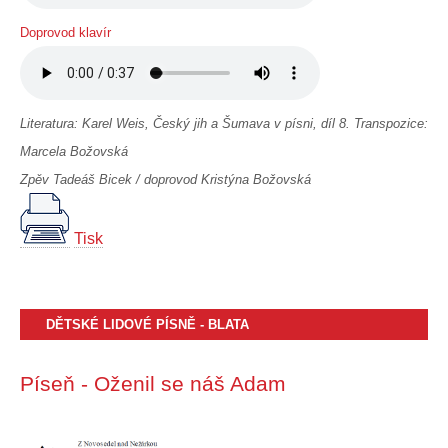
Doprovod klavír
Literatura: Karel Weis, Český jih a Šumava v písni, díl 8. Transpozice:
Marcela Božovská
Zpěv Tadeáš Bicek / doprovod Kristýna Božovská
Tisk
DĚTSKÉ LIDOVÉ PÍSNĚ - BLATA
Píseň - Oženil se náš Adam