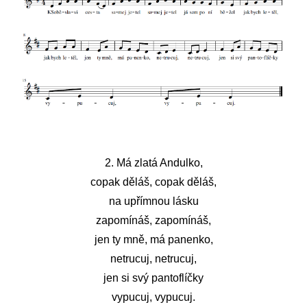
2. Má zlatá Andulko,
copak děláš, copak děláš,
na upřímnou lásku
zapomínáš, zapomínáš,
jen ty mně, má panenko,
netrucuj, netrucuj,
jen si svý pantoflíčky
vypucuj, vypucuj.