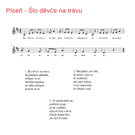
Píseň - Šlo děvče na trávu