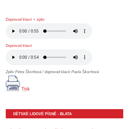
Doprovod klavír + zpěv
Doprovod klavír
Zpěv Petra Škvrňová / doprovod klavír Pavla Škochová
Tisk
DĚTSKÉ LIDOVÉ PÍSNĚ - BLATA