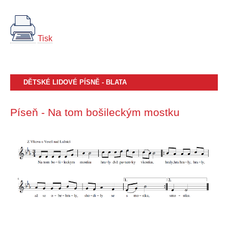
Tisk
DĚTSKÉ LIDOVÉ PÍSNĚ - BLATA
Píseň - Na tom bošileckým mostku