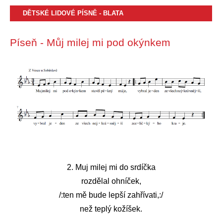
DĚTSKÉ LIDOVÉ PÍSNĚ - BLATA
Píseň - Můj milej mi pod okýnkem
2. Muj milej mi do srdíčka
rozdělal ohníček,
/:ten mě bude lepší zahřívati,:/
než teplý kožíšek.