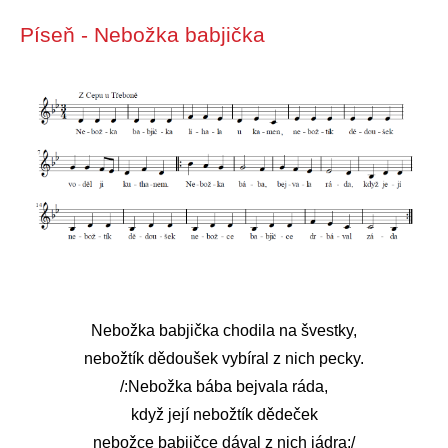
Píseň - Nebožka babjička
Nebožka babjička chodila na švestky,
nebožtík dědoušek vybíral z nich pecky.
/:Nebožka bába bejvala ráda,
když její nebožtík dědeček
nebožce babjičce dával z nich jádra:/