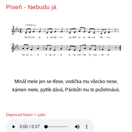
Píseň - Nebudu já
Mlnář mele jen se třese, vodička mu všecko nese,
kámen mele, pytlík dává, Pánbůh mu to požehnává.
Doprovod klavír + zpěv