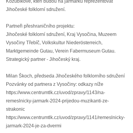
Kozubíkové, kteří budou na jarmarku reprezentovat
Jihočeské folklorní sdružení.
Partneři přeshraničního projektu:
Jihočeské folklorní sdružení, Kraj Vysočina, Muzeem
Vysočiny Třebíč, Volkskultur Niederösterreich,
Marktgemeinde Gutau, Verein Fabermuseum Gutau.
Strategický partner - Jihočeský kraj.
Milan Škoch, předseda Jihočeského folklorního sdružení
Pozvánky od partnera z Vysočiny: odkazy níže
https://www.centrumtlk.cz/uvod/zpravy/1143/na-
remeslnicky-jarmark-2024-prijedou-muzikanti-ze-
strakonic
https://www.centrumtlk.cz/uvod/zpravy/1141/remeslnicky-
jarmark-2024-je-za-dvermi