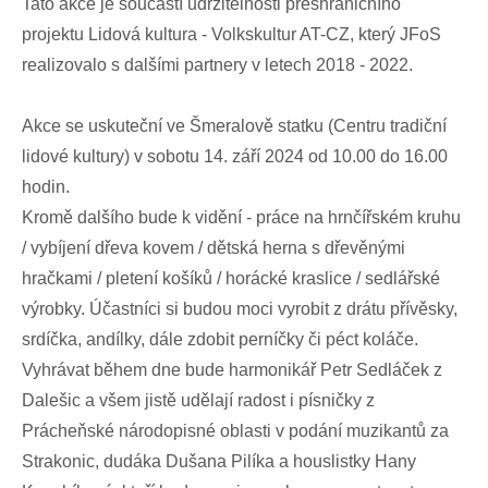
Tato akce je součástí udržitelnosti přeshraničního
projektu Lidová kultura - Volkskultur AT-CZ, který JFoS
realizovalo s dalšími partnery v letech 2018 - 2022.
Akce se uskuteční ve Šmeralově statku (Centru tradiční
lidové kultury) v sobotu 14. září 2024 od 10.00 do 16.00
hodin.
Kromě dalšího bude k vidění - práce na hrnčířském kruhu
/ vybíjení dřeva kovem / dětská herna s dřevěnými
hračkami / pletení košíků / horácké kraslice / sedlářské
výrobky. Účastníci si budou moci vyrobit z drátu přívěsky,
srdíčka, andílky, dále zdobit perníčky či péct koláče.
Vyhrávat během dne bude harmonikář Petr Sedláček z
Dalešic a všem jistě udělají radost i písničky z
Prácheňské národopisné oblasti v podání muzikantů za
Strakonic, dudáka Dušana Pilíka a houslistky Hany