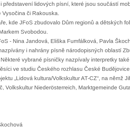
 představení lidových písní, které jsou součástí mob
je Vysočina či Rakouska.
aře, kde JFoS zbudovalo Dům regionů a dětských folkl
O Markem Svobodou.
FoS - Nina Jandová, Eliška Fumfálková, Pavla Škoc
azpívány i nahrány písně národopisných oblastí Z
Některé vybrané písničky nazpívaly interpretky tak
měsíci ve studiu Českého rozhlasu České Budějovice
rojektu „Lidová kultura/Volkskultur AT-CZ“, na němž J
, Volkskultur Niederösterreich, Marktgemeinde Gu
 Škochová