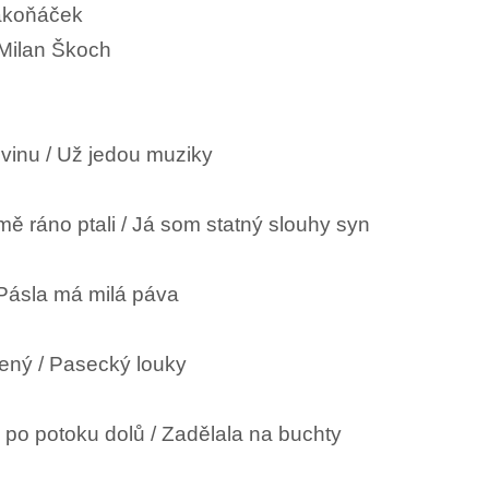
rakoňáček
 Milan Škoch
novinu / Už jedou muziky
mě ráno ptali / Já som statný slouhy syn
 Pásla má milá páva
ený / Pasecký louky
a po potoku dolů / Zadělala na buchty