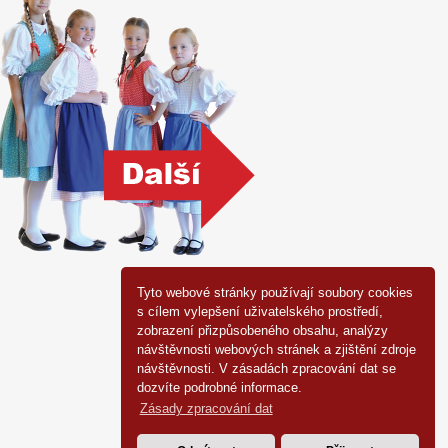
Tyto webové stránky používají soubory cookies
s cílem vylepšení uživatelského prostředí,
zobrazení přizpůsobeného obsahu, analýzy
návštěvnosti webových stránek a zjištění zdroje
návštěvnosti. V zásadách zpracování dat se
dozvíte podrobné informace.
Zásady zpracování dat