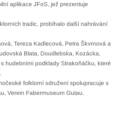
ilní aplikace JFoS, jež prezentuje
orních tradic, probíhalo další nahrávání
hová, Tereza Kadlecová, Petra Škvrnová a
budovská Blata, Doudlebska, Kozácka,
é s hudebními podklady Strakoňáčku, které
.
ihočeské folklorní sdružení spolupracuje s
tau, Verein Fabermuseum Gutau.