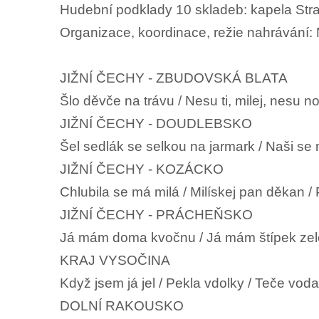
Hudební podklady 10 skladeb: kapela St
Organizace, koordinace, režie nahrávání:
JIŽNÍ ČECHY - ZBUDOVSKÁ BLATA
Šlo děvče na trávu / Nesu ti, milej, nesu 
JIŽNÍ ČECHY - DOUDLEBSKO
Šel sedlák se selkou na jarmark / Naši se 
JIŽNÍ ČECHY - KOZÁCKO
Chlubila se má milá / Milískej pan děkan /
JIŽNÍ ČECHY - PRÁCHEŇSKO
Já mám doma kvočnu / Já mám štípek zel
KRAJ VYSOČINA
Když jsem já jel / Pekla vdolky / Teče vod
DOLNÍ RAKOUSKO