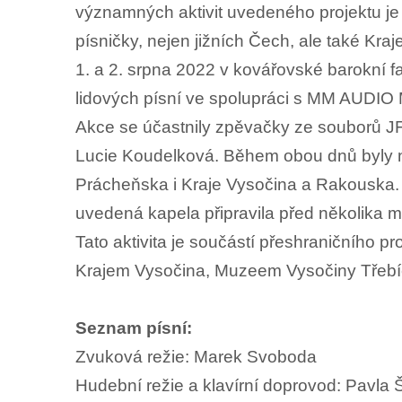
významných aktivit uvedeného projektu je i
písničky, nejen jižních Čech, ale také Kra
1. a 2. srpna 2022 v kovářovské barokní f
lidových písní ve spolupráci s MM AUDI
Akce se účastnily zpěvačky ze souborů J
Lucie Koudelková. Během obou dnů byly n
Prácheňska i Kraje Vysočina a Rakouska. 
uvedená kapela připravila před několika 
Tato aktivita je součástí přeshraničního p
Krajem Vysočina, Muzeem Vysočiny Třebíč
Seznam písní:
Zvuková režie: Marek Svoboda
Hudební režie a klavírní doprovod: Pavla