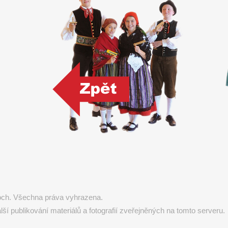
koch. Všechna práva vyhrazena.
 publikování materiálů a fotografií zveřejněných na tomto serveru.