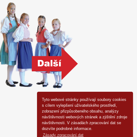
Tyto webové stránky používají soubory cookies
s cílem vylepšení uživatelského prostředí,
zobrazení přizpůsobeného obsahu, analýzy
návštěvnosti webových stránek a zjištění zdroje
návštěvnosti. V zásadách zpracování dat se
dozvíte podrobné informace.
Zásady zpracování dat