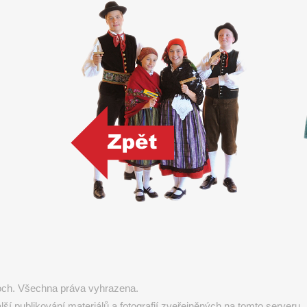
koch. Všechna práva vyhrazena.
 publikování materiálů a fotografií zveřejněných na tomto serveru.