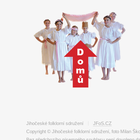
Jihočeské folklorní sdružení
JFoS.CZ
Copyright © Jihočeské folklorní sdružení, foto Milan Š
Bez předchozího písemného souhlasu není dovoleno další