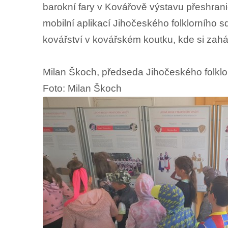
barokní fary v Kovářově výstavu přeshranič
mobilní aplikací Jihočeského folklorního sd
kovářství v kovářském koutku, kde si zah
Milan Škoch, předseda Jihočeského folklo
Foto: Milan Škoch