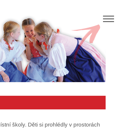
M
stní školy. Děti si prohlédly v prostorách