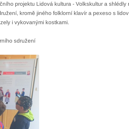
ního projektu Lidová kultura - Volkskultur a shlédly
ružení, kromě jiného folklorní klavír a pexeso s lido
ázely i vykovanými kostkami.
rního sdružení