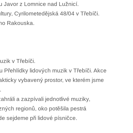
ru Javor z Lomnice nad Lužnicí.
tury, Cyrilometedějská 48/04 v Třebíči.
ího Rakouska.
uzik v Třebíči.
 Přehlídky lidových muzik v Třebíči. Akce
rakticky vybavený prostor, ve kterém jsme
.
ráli a zazpívali jednotlivé muziky,
ůzných regionů, oko potěšila pestrá
de sejdeme při lidové písničce.