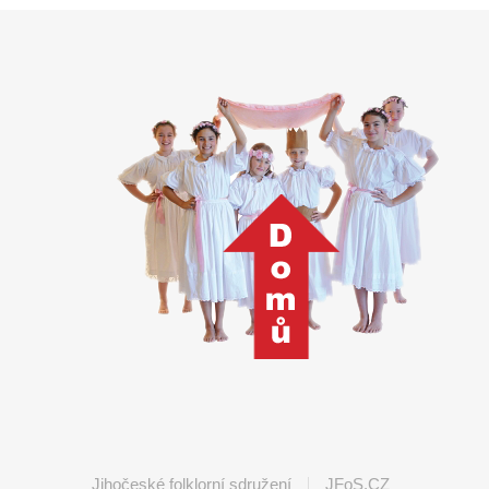
Jihočeské folklorní sdružení
JFoS.CZ