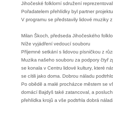
Jihočeské folklorní sdružení reprezentova
Pořadatelem přehlídky byl partner projektu
V programu se představily lidové muziky 
Milan Škoch, předseda Jihočeského folklo
Níže vyjádření vedoucí souboru
Příjemné setkání s lidovou písničkou z různ
Muzika našeho souboru za podpory čtyř zp
se konala v Centru lidové kultury, které n
se cítili jako doma. Dobrou náladu podtrh
Po obědě a malé procházce městem se všich
domácí Bajdyš také zatancoval, a posluchači
přehlídka krojů a vše podtrhla dobrá nálad