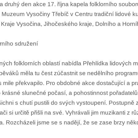
la druhý den akce 17. října kapela folklorního soubo
 Muzeum Vysočiny Třebíč v Centru tradiční lidové kul
z Kraje Vysočina, Jihočeského kraje, Dolního a Horn
rního sdružení
ých folklorních oblastí nabídla Přehlídka lidových m
ěváků měla tu čest zúčastnit se nedělního programu
ás mile překvapilo. Pro obdobné akce dostačující a p
lo krásné slunečné počasí, a pohostinnost pořadatelů
ni s chutí pustili do svých vystoupení. Postupně zah
 si určitě přišli na své. Vyhrávali jim muzikanti z r
a. Rozcházeli jsme se s nadějí, že se zase brzy něk