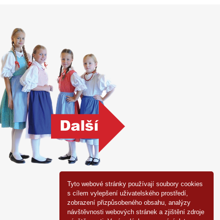
Tyto webové stránky používají soubory cookies
s cílem vylepšení uživatelského prostředí,
zobrazení přizpůsobeného obsahu, analýzy
návštěvnosti webových stránek a zjištění zdroje