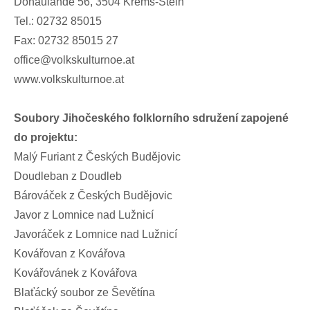
Donaulände 56, 3504 Krems-Stein
Tel.: 02732 85015
Fax: 02732 85015 27
office@volkskulturnoe.at
www.volkskulturnoe.at
Soubory Jihočeského folklorního sdružení zapojené
do projektu:
Malý Furiant z Českých Budějovic
Doudleban z Doudleb
Bárováček z Českých Budějovic
Javor z Lomnice nad Lužnicí
Javoráček z Lomnice nad Lužnicí
Kovářovan z Kovářova
Kovářovánek z Kovářova
Blaťácký soubor ze Ševětína