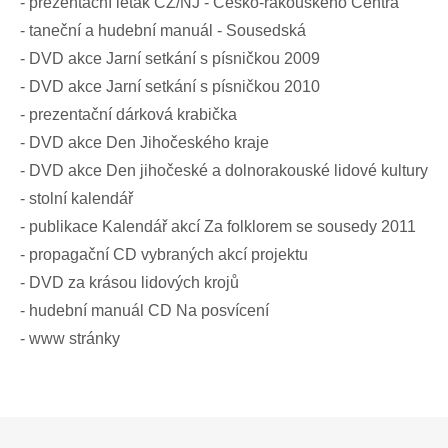
- prezentační leták CZ/NJ - Česko-rakouského Centra
- taneční a hudební manuál - Sousedská
- DVD akce Jarní setkání s písničkou 2009
- DVD akce Jarní setkání s písničkou 2010
- prezentační dárková krabička
- DVD akce Den Jihočeského kraje
- DVD akce Den jihočeské a dolnorakouské lidové kultury
- stolní kalendář
- publikace Kalendář akcí Za folklorem se sousedy 2011
- propagační CD vybraných akcí projektu
- DVD za krásou lidových krojů
- hudební manuál CD Na posvícení
- www stránky