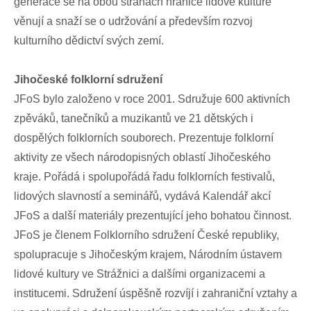
generace se na obou stranách hranice lidové kultuře
věnují a snaží se o udržování a především rozvoj
kulturního dědictví svých zemí.
Jihočeské folklorní sdružení
JFoS bylo založeno v roce 2001. Sdružuje 600 aktivních
zpěváků, tanečníků a muzikantů ve 21 dětských i
dospělých folklorních souborech. Prezentuje folklorní
aktivity ze všech národopisných oblastí Jihočeského
kraje. Pořádá i spolupořádá řadu folklorních festivalů,
lidových slavností a seminářů, vydává Kalendář akcí
JFoS a další materiály prezentující jeho bohatou činnost.
JFoS je členem Folklorního sdružení České republiky,
spolupracuje s Jihočeským krajem, Národním ústavem
lidové kultury ve Strážnici a dalšími organizacemi a
institucemi. Sdružení úspěšně rozvíjí i zahraniční vztahy a