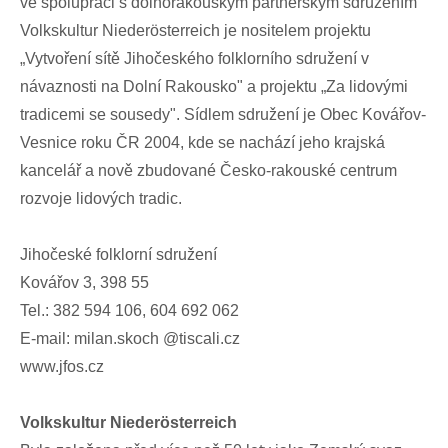
ve spolupráci s dolnorakouským partnerským sdružením
Volkskultur Niederösterreich je nositelem projektu
„Vytvoření sítě Jihočeského folklorního sdružení v
návaznosti na Dolní Rakousko" a projektu „Za lidovými
tradicemi se sousedy". Sídlem sdružení je Obec Kovářov-
Vesnice roku ČR 2004, kde se nachází jeho krajská
kancelář a nově zbudované Česko-rakouské centrum
rozvoje lidových tradic.
Jihočeské folklorní sdružení
Kovářov 3, 398 55
Tel.: 382 594 106, 604 692 062
E-mail: milan.skoch @tiscali.cz
www.jfos.cz
Volkskultur Niederösterreich