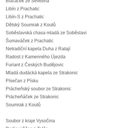
Blaťáček ze Ševětína
Libín z Prachatic
Libín-S z Prachatic
Dětský Soumrak z Koutů
Soběslavská chasa mladá ze Soběslavi
Šumaváček z Prachatic
Netradiční kapela Duha z Ratají
Radost z Kamenného Újezda
Furiant z Českých Budějovic
Mladá dudácká kapela ze Strakonic
Písečan z Písku
Prácheňský soubor ze Strakonic
Prácheňáček ze Strakonic
Soumrak z Koutů
Soubor z kraje Vysočina