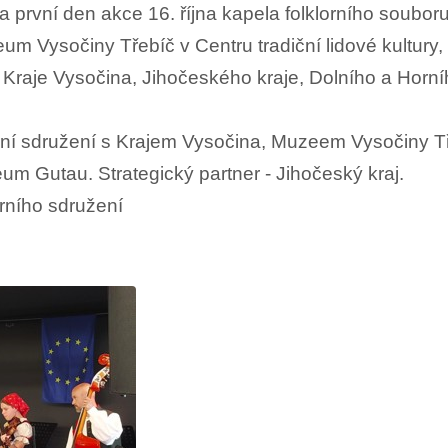
 první den akce 16. října kapela folklorního souboru 
eum Vysočiny Třebíč v Centru tradiční lidové kultury,
z Kraje Vysočina, Jihočeského kraje, Dolního a Horn
rní sdružení s Krajem Vysočina, Muzeem Vysočiny Tře
 Gutau. Strategický partner - Jihočeský kraj.
rního sdružení