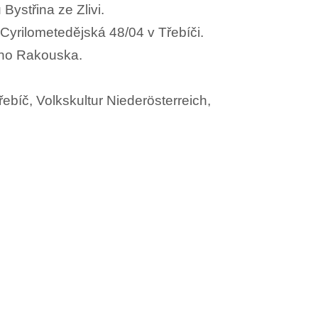
Bystřina ze Zlivi.
 Cyrilometedějská 48/04 v Třebíči.
ího Rakouska.
bíč, Volkskultur Niederösterreich,