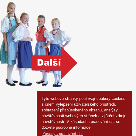
Tyto webové stránky používají soubory cookies
s cílem vylepšení uživatelského prostředí,
zobrazení přizpůsobeného obsahu, analýzy
návštěvnosti webových stránek a zjištění zdroje
návštěvnosti. V zásadách zpracování dat se
dozvíte podrobné informace.
Zásady zpracování dat