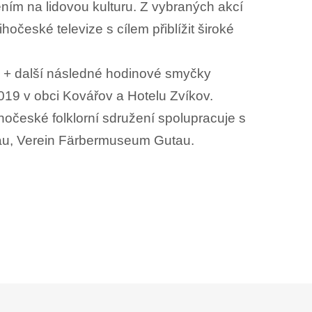
ením na lidovou kulturu. Z vybraných akcí
očeské televize s cílem přiblížit široké
n + další následné hodinové smyčky
2019 v obci Kovářov a Hotelu Zvíkov.
ihočeské folklorní sdružení spolupracuje s
tau, Verein Färbermuseum Gutau.