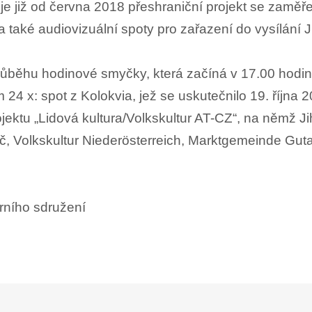
uje již od června 2018 přeshraniční projekt se zaměř
také audiovizuální spoty pro zařazení do vysílání Jih
 průběhu hodinové smyčky, která začíná v 17.00 hodi
 24 x: spot z Kolokvia, jež se uskutečnilo 19. října 
rojektu „Lidová kultura/Volkskultur AT-CZ“, na němž J
, Volkskultur Niederösterreich, Marktgemeinde Gu
rního sdružení