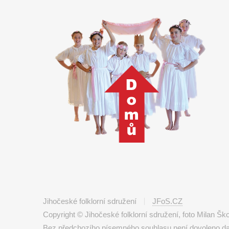
Jihočeské folklorní sdružení
JFoS.CZ
Copyright © Jihočeské folklorní sdružení, foto Milan Š
Bez předchozího písemného souhlasu není dovoleno další