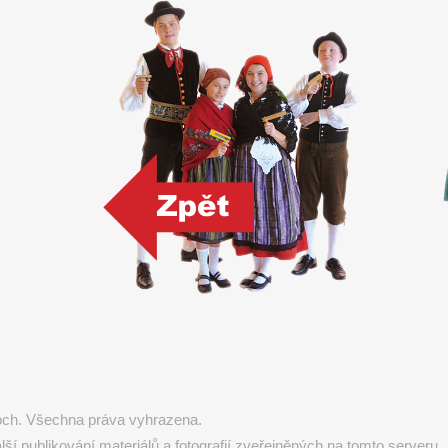
koch. Všechna práva vyhrazena.
 publikování materiálů a fotografií zveřejněných na tomto serveru.