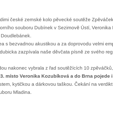
udimi české zemské kolo pěvecké soutěže Zpěváček 
lorního souboru Dubínek v Sezimově Ústí, Veronika
 Doudlebánek.
a s bezvadnou akustikou a za doprovodu velmi emp
ubicka zazpívala naše děvčata písně ze svého regio
 nakonec vybrala z řad soutěžících 10 zpěváčků, kt
3. místo Veronika Kozubíková a do Brna pojede 
stem, kytičkou a dárkovou taškou. Čekání na verdik
uboru Mladina.