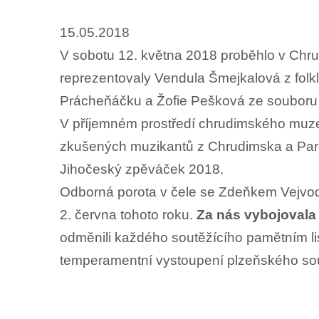
15.05.2018
V sobotu 12. května 2018 proběhlo v Chr
reprezentovaly Vendula Šmejkalová z folk
Prácheňáčku a Žofie Pešková ze souboru
V příjemném prostředí chrudimského muze
zkušených muzikantů z Chrudimska a Pard
Jihočeský zpěváček 2018.
Odborná porota v čele se Zdeňkem Vejvodou
2. června tohoto roku.
Za nás vybojovala
odměnili každého soutěžícího pamětním li
temperamentní vystoupení plzeňského so