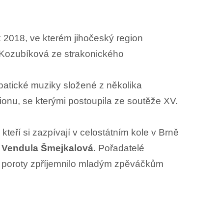
2018, ve kterém jihočeský region
 Kozubíková ze strakonického
atické muziky složené z několika
nu, se kterými postoupila ze soutěže XV.
eří si zazpívají v celostátním kole v Brně
i Vendula Šmejkalová.
Pořadatelé
t poroty zpříjemnilo mladým zpěváčkům