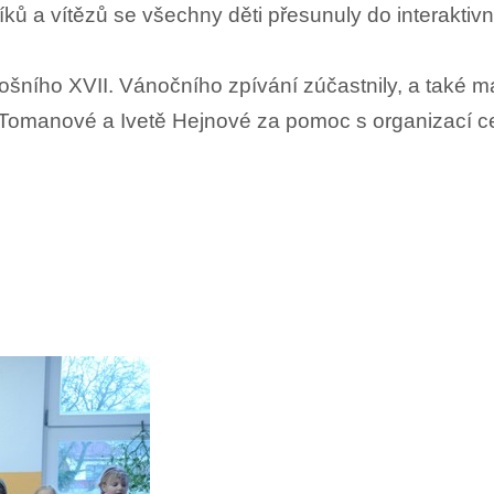
 a vítězů se všechny děti přesunuly do interaktivní u
tošního XVII. Vánočního zpívání zúčastnily, a také
omanové a Ivetě Hejnové za pomoc s organizací ce