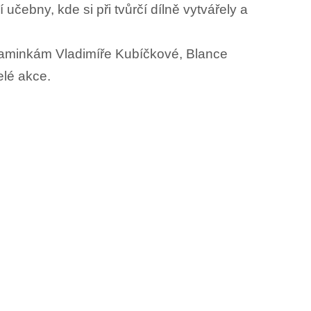
čebny, kde si při tvůrčí dílně vytvářely a
 maminkám Vladimíře Kubíčkové, Blance
lé akce.