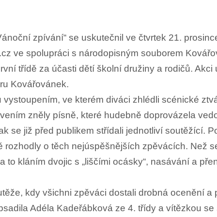
Vánoční zpívání“ se uskutečnil ve čtvrtek 21. prosin
.cz ve spolupráci s národopisným souborem Kovářov
 třídě za účasti dětí školní družiny a rodičů. Akci 
ru Kovářovánek.
 vystoupením, ve kterém diváci zhlédli scénické ztv
ením zněly písně, které hudebně doprovázela vedo
 se již před publikem střídali jednotliví soutěžící. 
 rozhodly o těch nejúspěšnějších zpěvácích. Než se 
 a to kláním dvojic s „liščími ocásky“, nasávání a pře
těže, kdy všichni zpěváci dostali drobná ocenění a po
obsadila Adéla Kadeřábková ze 4. třídy a vítězkou se 