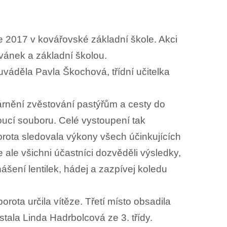
ce 2017 v kovářovské základní škole. Akci
ánek a základní školou.
uváděla Pavla Škochová, třídní učitelka
árnění zvěstování pastýřům a cesty do
ucí souboru. Celé vystoupení tak
Porota sledovala výkony všech účinkujících
ale všichni účastníci dozvěděli výsledky,
nášení lentilek, hádej a zazpívej koledu
rota určila vítěze. Třetí místo obsadila
stala Linda Hadrbolcová ze 3. třídy.