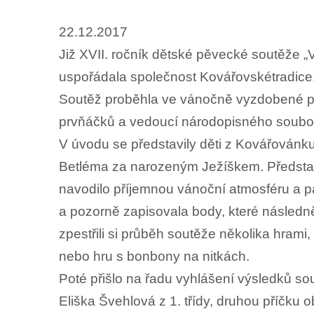
22.12.2017
Již XVII. ročník dětské pěvecké soutěže „
uspořádala společnost Kovářovskétradice
Soutěž proběhla ve vánočně vyzdobené první
prvňáčků a vedoucí národopisného soubo
V úvodu se představily děti z Kovářovánku
Betléma za narozeným Ježíškem. Představ
navodilo příjemnou vánoční atmosféru a pak
a pozorně zapisovala body, které následně
zpestřili si průběh soutěže několika hrami,
nebo hru s bonbony na nitkách.
Poté přišlo na řadu vyhlášení výsledků sou
Eliška Švehlová z 1. třídy, druhou příčku 