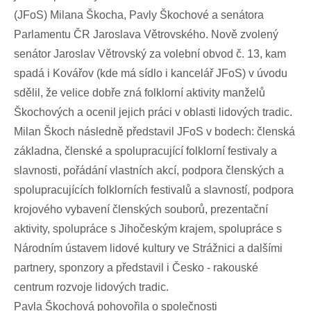
(JFoS) Milana Škocha, Pavly Škochové a senátora
Parlamentu ČR Jaroslava Větrovského. Nově zvolený
senátor Jaroslav Větrovský za volební obvod č. 13, kam
spadá i Kovářov (kde má sídlo i kancelář JFoS) v úvodu
sdělil, že velice dobře zná folklorní aktivity manželů
Škochových a ocenil jejich práci v oblasti lidových tradic.
Milan Škoch následně představil JFoS v bodech: členská
základna, členské a spolupracující folklorní festivaly a
slavnosti, pořádání vlastních akcí, podpora členských a
spolupracujících folklorních festivalů a slavností, podpora
krojového vybavení členských souborů, prezentační
aktivity, spolupráce s Jihočeským krajem, spolupráce s
Národním ústavem lidové kultury ve Strážnici a dalšími
partnery, sponzory a představil i Česko - rakouské
centrum rozvoje lidových tradic.
Pavla Škochová pohovořila o společnosti