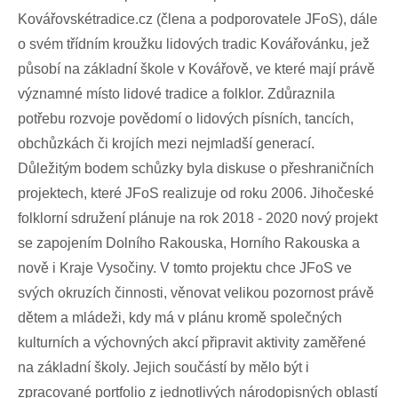
Kovářovskétradice.cz (člena a podporovatele JFoS), dále
o svém třídním kroužku lidových tradic Kovářovánku, jež
působí na základní škole v Kovářově, ve které mají právě
významné místo lidové tradice a folklor. Zdůraznila
potřebu rozvoje povědomí o lidových písních, tancích,
obchůzkách či krojích mezi nejmladší generací.
Důležitým bodem schůzky byla diskuse o přeshraničních
projektech, které JFoS realizuje od roku 2006. Jihočeské
folklorní sdružení plánuje na rok 2018 - 2020 nový projekt
se zapojením Dolního Rakouska, Horního Rakouska a
nově i Kraje Vysočiny. V tomto projektu chce JFoS ve
svých okruzích činnosti, věnovat velikou pozornost právě
dětem a mládeži, kdy má v plánu kromě společných
kulturních a výchovných akcí připravit aktivity zaměřené
na základní školy. Jejich součástí by mělo být i
zpracované portfolio z jednotlivých národopisných oblastí