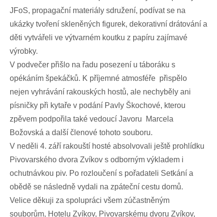
JFoS, propagační materiály sdružení, podívat se na
ukázky tvoření skleněných figurek, dekorativní drátování a
děti vytvářeli ve výtvarném koutku z papíru zajímavé
výrobky.
V podvečer přišlo na řadu posezení u táboráku s
opékáním špekáčků. K příjemné atmosféře přispělo
nejen vyhrávání rakouských hostů, ale nechyběly ani
písničky při kytaře v podání Pavly Škochové, kterou
zpěvem podpořila také vedoucí Javoru Marcela
Božovská a další členové tohoto souboru.
V neděli 4. září rakouští hosté absolvovali ještě prohlídku
Pivovarského dvora Zvíkov s odborným výkladem i
ochutnávkou piv. Po rozloučení s pořadateli Setkání a
obědě se následně vydali na zpáteční cestu domů.
Velice děkuji za spolupráci všem zúčastněným
souborům, Hotelu Zvíkov, Pivovarskému dvoru Zvíkov,