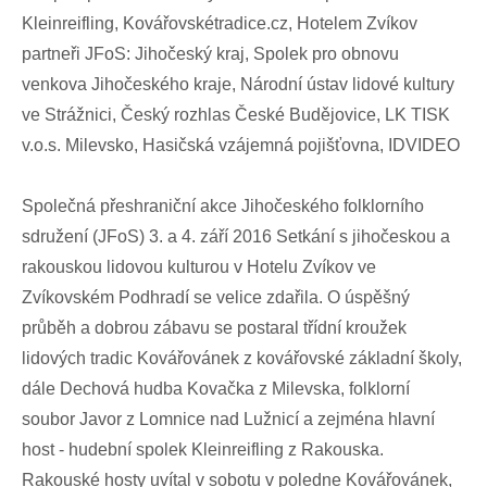
Kleinreifling, Kovářovskétradice.cz, Hotelem Zvíkov
partneři JFoS: Jihočeský kraj, Spolek pro obnovu
venkova Jihočeského kraje, Národní ústav lidové kultury
ve Strážnici, Český rozhlas České Budějovice, LK TISK
v.o.s. Milevsko, Hasičská vzájemná pojišťovna, IDVIDEO
Společná přeshraniční akce Jihočeského folklorního
sdružení (JFoS) 3. a 4. září 2016 Setkání s jihočeskou a
rakouskou lidovou kulturou v Hotelu Zvíkov ve
Zvíkovském Podhradí se velice zdařila. O úspěšný
průběh a dobrou zábavu se postaral třídní kroužek
lidových tradic Kovářovánek z kovářovské základní školy,
dále Dechová hudba Kovačka z Milevska, folklorní
soubor Javor z Lomnice nad Lužnicí a zejména hlavní
host - hudební spolek Kleinreifling z Rakouska.
Rakouské hosty uvítal v sobotu v poledne Kovářovánek,