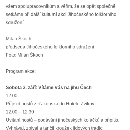
všem spolupracovníkům a věřím, že se opět společně
setkáme při další kulturní akci Jihočeského folklorního
sdružení.
Milan Škoch
předseda Jihočeského folklorního sdružení
Foto: Milan Škoch
Program akce:
Sobota 3. září: Vítáme Vás na jihu Čech
12.00
Příjezd hostů z Rakouska do Hotelu Zvíkov
12.00 – 12.30
Uvítání hostů – podávání jihočeských koláčků a přípitku
Vyhrával, zpíval a tančil kroužek lidových tradic