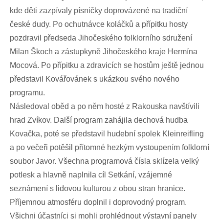
kde děti zazpívaly písničky doprovázené na tradiční
české dudy. Po ochutnávce koláčků a přípitku hosty
pozdravil předseda Jihočeského folklorního sdružení
Milan Škoch a zástupkyně Jihočeského kraje Hermína
Mocová. Po přípitku a zdravicích se hostům ještě jednou
představil Kovářovánek s ukázkou svého nového
programu.
Následoval oběd a po něm hosté z Rakouska navštívili
hrad Zvíkov. Další program zahájila dechová hudba
Kovačka, poté se představil hudební spolek Kleinreifling
a po večeři potěšil přítomné hezkým vystoupením folklorní
soubor Javor. Všechna programová čísla sklízela velký
potlesk a hlavně naplnila cíl Setkání, vzájemné
seznámení s lidovou kulturou z obou stran hranice.
Příjemnou atmosféru doplnil i doprovodný program.
Všichni účastníci si mohli prohlédnout výstavní panely