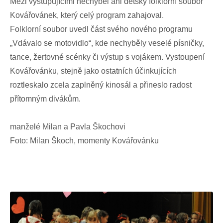
Mezi vystupujícími nechyběl ani dětský folklorní soubor
Kovářovánek, který celý program zahajoval.
Folklorní soubor uvedl část svého nového programu
„Vdávalo se motovidlo“, kde nechyběly veselé písničky,
tance, žertovné scénky či výstup s vojákem. Vystoupení
Kovářovánku, stejně jako ostatních účinkujících
roztleskalo zcela zaplněný kinosál a přineslo radost
přítomným divákům.
manželé Milan a Pavla Škochovi
Foto: Milan Škoch, momenty Kovářovánku