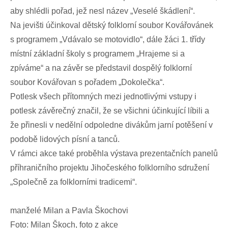
aby shlédli pořad, jež nesl název „Veselé škádlení“.
Na jevišti účinkoval dětský folklorní soubor Kovářovánek
s programem „Vdávalo se motovidlo“, dále žáci 1. třídy
místní základní školy s programem „Hrajeme si a
zpíváme“ a na závěr se představil dospělý folklorní
soubor Kovářovan s pořadem „Dokolečka“.
Potlesk všech přítomných mezi jednotlivými vstupy i
potlesk závěrečný značil, že se všichni účinkující líbili a
že přinesli v nedělní odpoledne divákům jarní potěšení v
podobě lidových písní a tanců.
V rámci akce také proběhla výstava prezentačních panelů
příhraničního projektu Jihočeského folklorního sdružení
„Společně za folklorními tradicemi“.
manželé Milan a Pavla Škochovi
Foto: Milan Škoch, foto z akce