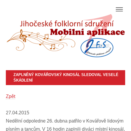
ZAPLNĚNÝ KOVÁŘOVSKÝ KINOSÁL SLEDOVAL VESELÉ
ŠKÁDLENÍ
Zpět
27.04.2015
Nedělní odpoledne 26. dubna patřilo v Kovářově lidovým
písním a tancům. V 16 hodin zaplnili diváci místní kinosál,