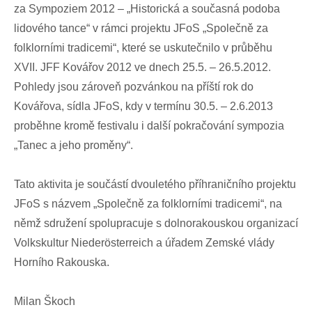
za Sympoziem 2012 – „Historická a současná podoba
lidového tance“ v rámci projektu JFoS „Společně za
folklorními tradicemi“, které se uskutečnilo v průběhu
XVII. JFF Kovářov 2012 ve dnech 25.5. – 26.5.2012.
Pohledy jsou zároveň pozvánkou na příští rok do
Kovářova, sídla JFoS, kdy v termínu 30.5. – 2.6.2013
proběhne kromě festivalu i další pokračování sympozia
„Tanec a jeho proměny“.
Tato aktivita je součástí dvouletého příhraničního projektu
JFoS s názvem „Společně za folklorními tradicemi“, na
němž sdružení spolupracuje s dolnorakouskou organizací
Volkskultur Niederösterreich a úřadem Zemské vlády
Horního Rakouska.
Milan Škoch