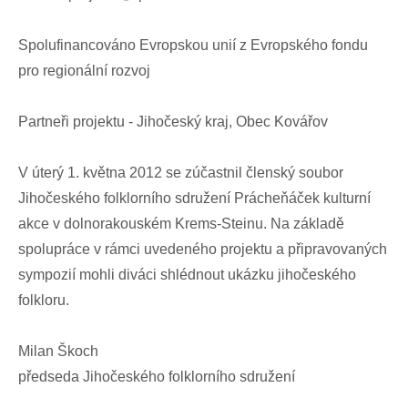
Spolufinancováno Evropskou unií z Evropského fondu
pro regionální rozvoj
Partneři projektu - Jihočeský kraj, Obec Kovářov
V úterý 1. května 2012 se zúčastnil členský soubor
Jihočeského folklorního sdružení Prácheňáček kulturní
akce v dolnorakouském Krems-Steinu. Na základě
spolupráce v rámci uvedeného projektu a připravovaných
sympozií mohli diváci shlédnout ukázku jihočeského
folkloru.
Milan Škoch
předseda Jihočeského folklorního sdružení