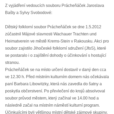
Z vyjádření vedoucích souboru Prácheňáček Jaroslava
Bašty a Sylvy Svobodové:
Dětský folklorní soubor Prácheňáček se dne 1.5.2012
zúčastnil Májové slavnosti Wachauer Trachten und
Heimatverein ve městě Krems-Stein v Rakousku. Akci pro
soubor zajistilo Jihočeské folklorní sdružení (JfoS), které
se postaralo i o zajištění dohody o účinkování s hostující
stranou.
Prácheňáček se na místo určení dostavil v daný den cca
ve 12.30 h. Před místním kulturním domem nás očekávala
paní Barbara Libowitzky, která nás zavedla do šatny a
poskytla občerstvení. Po převlečení do krojů absolvoval
soubor průvod městem, který začínal ve 14.00 hod a
následně začal na místním náměstí kulturní program.
Účinkujícími byli většinou místní dětské zájmové skupiny.