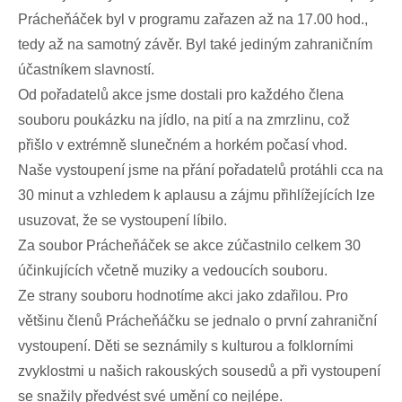
Prácheňáček byl v programu zařazen až na 17.00 hod.,
tedy až na samotný závěr. Byl také jediným zahraničním
účastníkem slavností.
Od pořadatelů akce jsme dostali pro každého člena
souboru poukázku na jídlo, na pití a na zmrzlinu, což
přišlo v extrémně slunečném a horkém počasí vhod.
Naše vystoupení jsme na přání pořadatelů protáhli cca na
30 minut a vzhledem k aplausu a zájmu přihlížejících lze
usuzovat, že se vystoupení líbilo.
Za soubor Prácheňáček se akce zúčastnilo celkem 30
účinkujících včetně muziky a vedoucích souboru.
Ze strany souboru hodnotíme akci jako zdařilou. Pro
většinu členů Prácheňáčku se jednalo o první zahraniční
vystoupení. Děti se seznámily s kulturou a folklorními
zvyklostmi u našich rakouských sousedů a při vystoupení
se snažily předvést své umění co nejlépe.