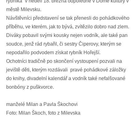
rybníka“ v neděli 18. března odpoledne v Domě kultury v
městě Milevsku.
Návštěvníci představení se tak přenesli do pohádkového
příběhu, ve kterém, jak to bývá, zvítězilo dobro nad zlem.
Diváky pobavil svými kousky nejen vodník, ale také pan
soudce, jenž rád rybařil, či sestry Čiperovy, kterým se
nepodařilo podvodem získat rybník Hořejší.
Ochotníci tradičně po skončení vystoupení pozvali na
jeviště děti, kterým rozdávali pravé pohádkové záložky
do knihy, divadelní kalendář a vodník také nefalšované
bonbóny z puškvorce.
manželé Milan a Pavla Škochovi
Foto: Milan Škoch, foto z Milevska