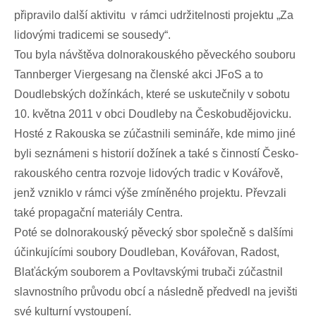
připravilo další aktivitu v rámci udržitelnosti projektu „Za
lidovými tradicemi se sousedy“.
Tou byla návštěva dolnorakouského pěveckého souboru
Tannberger Viergesang na členské akci JFoS a to
Doudlebských dožínkách, které se uskutečnily v sobotu
10. května 2011 v obci Doudleby na Českobudějovicku.
Hosté z Rakouska se zúčastnili semináře, kde mimo jiné
byli seznámeni s historií dožínek a také s činností Česko-
rakouského centra rozvoje lidových tradic v Kovářově,
jenž vzniklo v rámci výše zmíněného projektu. Převzali
také propagační materiály Centra.
Poté se dolnorakouský pěvecký sbor společně s dalšími
účinkujícími soubory Doudleban, Kovářovan, Radost,
Blaťáckým souborem a Povltavskými trubači zúčastnil
slavnostního průvodu obcí a následně předvedl na jevišti
své kulturní vystoupení.