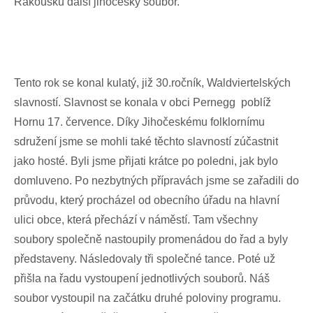
Rakousku další jihočeský soubor.
Tento rok se konal kulatý, již 30.ročník, Waldviertelských
slavností. Slavnost se konala v obci Pernegg poblíž
Hornu 17. července. Díky Jihočeskému folklornímu
sdružení jsme se mohli také těchto slavností zúčastnit
jako hosté. Byli jsme přijati krátce po poledni, jak bylo
domluveno. Po nezbytných přípravách jsme se zařadili do
průvodu, který procházel od obecního úřadu na hlavní
ulici obce, která přechází v náměstí. Tam všechny
soubory společně nastoupily promenádou do řad a byly
představeny. Následovaly tři společné tance. Poté už
přišla na řadu vystoupení jednotlivých souborů. Náš
soubor vystoupil na začátku druhé poloviny programu.