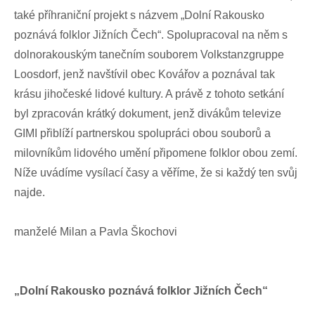
také příhraniční projekt s názvem „Dolní Rakousko
poznává folklor Jižních Čech“. Spolupracoval na něm s
dolnorakouským tanečním souborem Volkstanzgruppe
Loosdorf, jenž navštívil obec Kovářov a poznával tak
krásu jihočeské lidové kultury. A právě z tohoto setkání
byl zpracován krátký dokument, jenž divákům televize
GIMI přiblíží partnerskou spolupráci obou souborů a
milovníkům lidového umění připomene folklor obou zemí.
Níže uvádíme vysílací časy a věříme, že si každý ten svůj
najde.
manželé Milan a Pavla Škochovi
„Dolní Rakousko poznává folklor Jižních Čech“